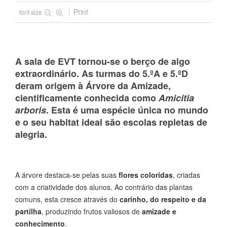
Print
font size
A sala de EVT tornou-se o berço de algo
extraordinário. As turmas do
5.ºA e 5.ºD
deram origem à
Árvore da Amizade
,
cientificamente conhecida como
Amicitia
arboris
. Esta é uma espécie
única no mundo
e o seu habitat ideal são escolas repletas de
alegria.
A árvore destaca-se pelas suas
flores coloridas
, criadas
com a criatividade dos alunos. Ao contrário das plantas
comuns, esta cresce através do
carinho, do respeito e da
partilha
, produzindo frutos valiosos de
amizade e
conhecimento
.